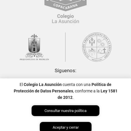
Síguenos:
El
Colegio La Asunción
cuenta con una
Política de
Protección de Datos Personales
, conforme a la
Ley 1581
de 2012
.
Consultar nuestra política
Política de Tratamiento de Datos Personales
Aceptar y cerrar