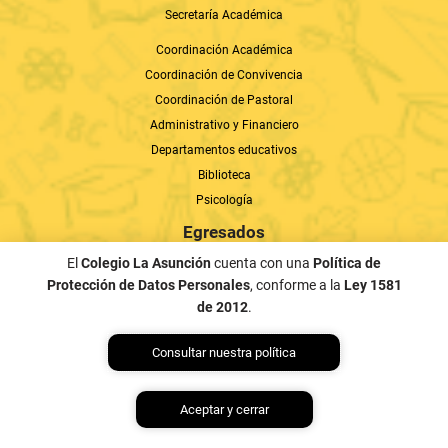
Secretaría Académica
Coordinación Académica
Coordinación de Convivencia
Coordinación de Pastoral
Administrativo y Financiero
Departamentos educativos
Biblioteca
Psicología
Egresados
El
Colegio La Asunción
cuenta con una
Política de
Actualización de datos
Protección de Datos Personales
, conforme a la
Ley 1581
Anuarios
de 2012
.
Contacto
Consultar nuestra política
Líneas de Atención
Formulario de PQRSF
Trabaja con nosotros
Aceptar y cerrar
Estudia con nosotros