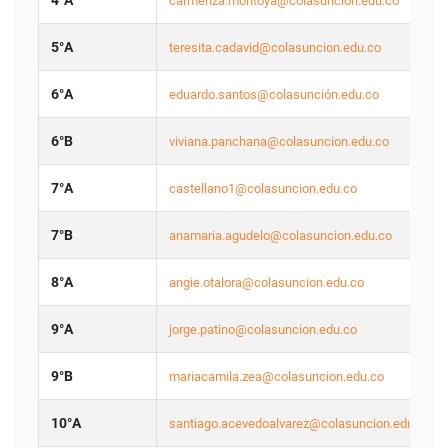
4°A
carmenza.montoya@colasuncion.edu.co
5°A
teresita.cadavid@colasuncion.edu.co
6°A
eduardo.santos@colasunción.edu.co
6°B
viviana.panchana@colasuncion.edu.co
7°A
castellano1@colasuncion.edu.co
7°B
anamaria.agudelo@colasuncion.edu.co
8°A
angie.otalora@colasuncion.edu.co
9°A
jorge.patino@colasuncion.edu.co
9°B
mariacamila.zea@colasuncion.edu.co
10°A
santiago.acevedoalvarez@colasuncion.edu.co