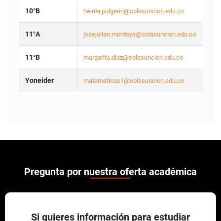
10°B
heiner.pulgarin@colasuncion.edu.co
11°A
josejulian.montoya@colasuncion.edu.co
11°B
margarita.diaz@colasuncion.edu.co
Yoneider
matematicas1@colasuncion.edu.co
Pregunta por nuestra oferta académica
Si quieres información para estudiar