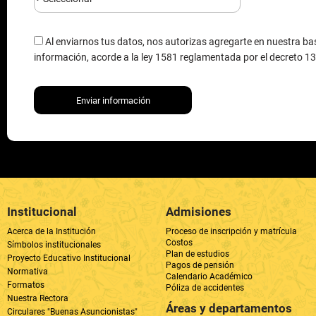
Enviar información
Institucional
Admisiones
Acerca de la Institución
Proceso de inscripción y matrícula
Costos
Símbolos institucionales
Plan de estudios
Proyecto Educativo Institucional
Pagos de pensión
Normativa
Calendario Académico
Formatos
Póliza de accidentes
Nuestra Rectora
Áreas y departamentos
Circulares "Buenas Asuncionistas"
Comunicados
Rectoría
Cómo llegar
Secretaría Académica
Líneas de Atención al Cliente (604) 4877912
Dirección: 