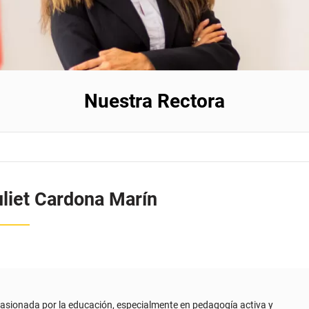
Nuestra Rectora
liet Cardona Marín
asionada por la educación, especialmente en pedagogía activa y
ermiten el desarrollo humano, teniendo en cuenta perspectivas
contextuales que atraviesan el ser, fortaleciendo siempre la parte humana
ta, y apasionada por la innovación, con apertura a los cambios que el
ece, como oportunidad para el crecimiento y el mejoramiento continuo;