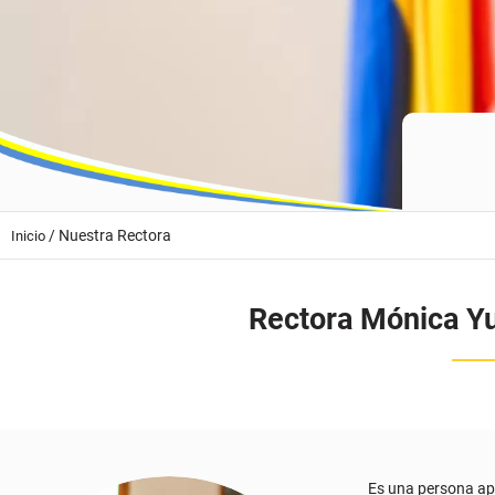
/
Nuestra Rectora
Inicio
Rectora Mónica Yu
Es una persona ap
propositiva; que p
socioculturales y 
y cristiana.
Curiosa, autodidac
mundo moderno ofr