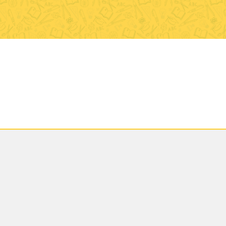
onales
,