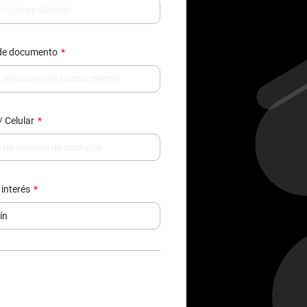
/ Celular
 interés
e de datos, contactarte y enviarte
377.