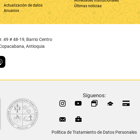
, Copacabana, Antioquia
Síguenos:
Política de Tratamiento de Datos Personales
r
Gulupa Digital © 2022
egio La Asunción
cuenta con una
Política de Protección de Datos Pers
conforme a la
Ley 1581 de 2012
.