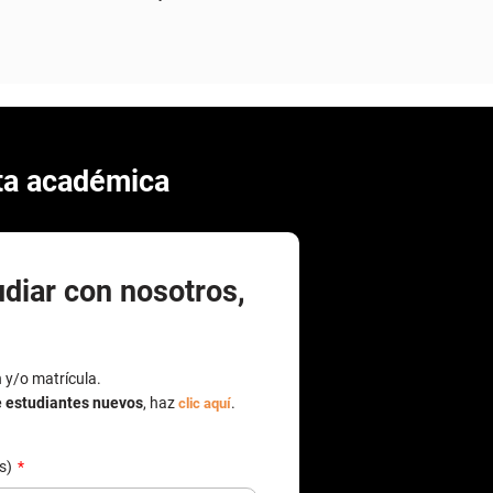
rta académica
udiar con nosotros,
n y/o matrícula.
e estudiantes nuevos
, haz
.
clic aquí
(s)
de documento