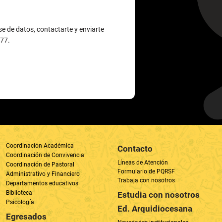
Coordinación Académica
Contacto
Coordinación de Convivencia
Líneas de Atención
Coordinación de Pastoral
Formulario de PQRSF
Administrativo y Financiero
Trabaja con nosotros
Departamentos educativos
Biblioteca
Estudia con nosotros
Psicología
Ed. Arquidiocesana
Egresados
Novedades institucionales
Actualización de datos
Últimas noticias
Anuarios
Cr. 49 # 48-19, Barrio Centro