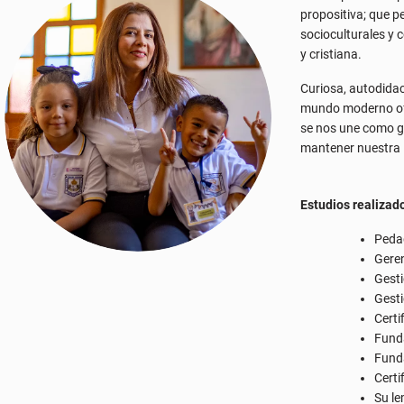
se nos une como gu
mantener nuestra i
Estudios realizad
Peda
Geren
Gesti
Gest
Certi
Funda
Fund
Certi
Su le