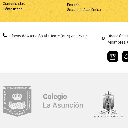
Miraflores
Diseño y desarrollo po
El
Col