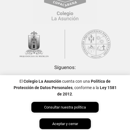
Síguenos:
El
Colegio La Asunción
cuenta con una
Política de
Protección de Datos Personales
, conforme a la
Ley 1581
de 2012
.
Consultar nuestra política
Política de Tratamiento de Datos Personales
Aceptar y cerrar
Diseño y desarrollo por
Gulupa Digital © 2022