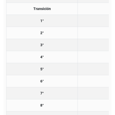
Transición
1°
2°
3°
4°
5°
6°
7°
8°