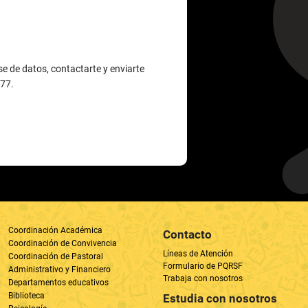
377.
Coordinación Académica
Contacto
Coordinación de Convivencia
Líneas de Atención
Coordinación de Pastoral
Formulario de PQRSF
Administrativo y Financiero
Trabaja con nosotros
Departamentos educativos
Biblioteca
Estudia con nosotros
Psicología
Ed. Arquidiocesana
Egresados
Novedades institucionales
Actualización de datos
Últimas noticias
Anuarios