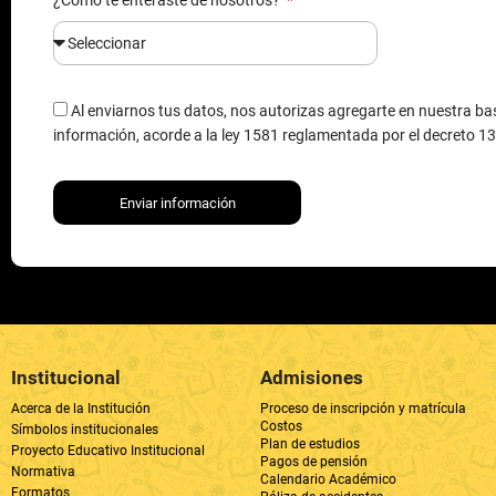
información, acorde a la ley 1581 reglamentada por el decreto 1
Enviar información
Institucional
Admisiones
Acerca de la Institución
Proceso de inscripción y matrícula
Costos
Símbolos institucionales
Plan de estudios
Proyecto Educativo Institucional
Pagos de pensión
Normativa
Calendario Académico
Formatos
Póliza de accidentes
Nuestra Rectora
Áreas y departamentos
Circulares "Buenas Asuncionistas"
Comunicados
Rectoría
Cómo llegar
Secretaría Académica