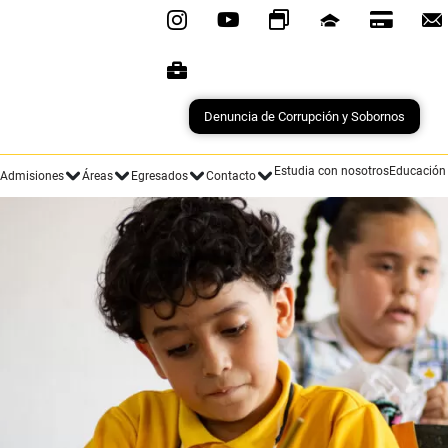
Denuncia de Corrupción y Sobornos
Estudia con nosotros
Educación
Admisiones
Áreas
Egresados
Contacto