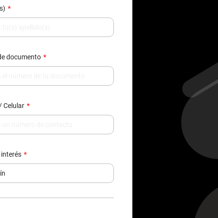
de documento
/ Celular
 interés
e de datos, contactarte y enviarte