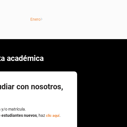
rta académica
udiar con nosotros,
n y/o matrícula.
e estudiantes nuevos
, haz
.
clic aquí
(s)